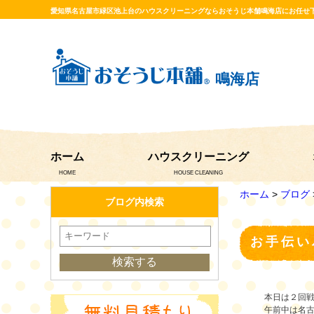
愛知県名古屋市緑区池上台のハウスクリーニングならおそうじ本舗鳴海店にお任せ
鳴海店
ホーム
ハウスクリーニング
HOME
HOUSE CLEANING
ホーム
>
ブログ
ブログ内検索
お手伝い
本日は２回
午前中は名