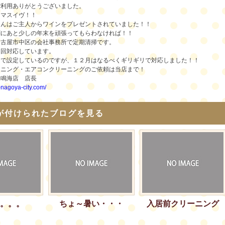
ご利用ありがとうございました。
スマスイヴ！！
さんはご主人からワインをプレゼントされていました！！
剤にあと少しの年末を頑張ってもらわなければ！！
名古屋市中区の会社事務所で定期清掃です。
２回対応しています。
らで設定しているのですが、１２月はなるべくギリギリで対応しました！！
ーニング・エアコンクリーニングのご依頼は当店まで！
舗鳴海店 店長
i-nagoya-city.com/
が付けられたブログを見る
。。。
ちょ～暑い・・・
入居前クリーニング