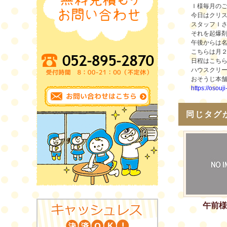
Ｉ様毎月の
今日はクリ
スタッフＩ
それを起爆
午後からは
こちらは月
日程はこち
ハウスクリ
おそうじ本
https://osouj
同じタグ
午前様