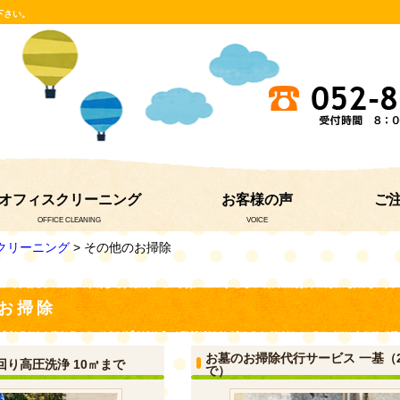
下さい。
オフィスクリーニング
お客様の声
ご
OFFICE CLEANING
VOICE
クリーニング
> その他のお掃除
お掃除
お墓のお掃除代行サービス 一基（
り高圧洗浄 10㎡まで
で）