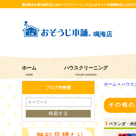
愛知県名古屋市緑区池上台のハウスクリーニングならおそうじ本舗鳴海店にお任せ
鳴海店
ホーム
ハウスクリーニング
HOME
HOUSE CLEANING
ホーム
>
ハウス
ブログ内検索
その他の
ベランダ・外回