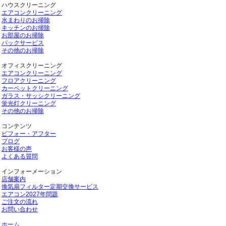
ハウスクリーニング
エアコンクリーニング
水まわりのお掃除
キッチンのお掃除
お部屋のお掃除
パックサービス
その他のお掃除
オフィスクリーニング
エアコンクリーニング
フロアクリーニング
カーペットクリーニング
ガラス・サッシクリーニング
蛍光灯クリーニング
その他のお掃除
コンテンツ
ビフォー・アフター
ブログ
お客様の声
よくある質問
インフォーメーション
店舗案内
換気扇フィルター定期交換サービス
エアコン2027年問題
ご注文の流れ
お問い合わせ
ホーム