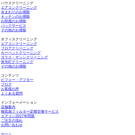
ハウスクリーニング
エアコンクリーニング
水まわりのお掃除
キッチンのお掃除
お部屋のお掃除
パックサービス
その他のお掃除
オフィスクリーニング
エアコンクリーニング
フロアクリーニング
カーペットクリーニング
ガラス・サッシクリーニング
蛍光灯クリーニング
その他のお掃除
コンテンツ
ビフォー・アフター
ブログ
お客様の声
よくある質問
インフォーメーション
店舗案内
換気扇フィルター定期交換サービス
エアコン2027年問題
ご注文の流れ
お問い合わせ
ホーム