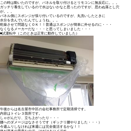
この時は動いたのですが、パネルを取り付けるとリモコンに無反応に。。。
ガッチリ養生しているので水はないかなと思ったのですが、思わぬ落とし穴
が。。。
パネル側にスポンジが張り付いているのですが、丸洗いしたときに
水分を含んでいたんでしょうね。。。
乾燥させて問題なくＯＫ！！普通はスポンジが簡単に外せるのに・・・
なくなるメーカーだな・・・と思ってしまいました・・・
■試運転中（このときは正常に動作していました）
午後からは名古屋市中区の会社事務所で定期清掃です。
内容はトイレ３箇所です。
しゃがんだり、立ち上がったり・・・
腰へのダメージはなさそうです（ギックリ腰やりました・・・）
今週ムリしなければ来週には完全復活するかな！！
体が資本の商売なので、けがはキツイです。。。