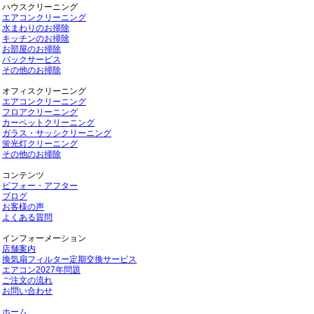
ハウスクリーニング
エアコンクリーニング
水まわりのお掃除
キッチンのお掃除
お部屋のお掃除
パックサービス
その他のお掃除
オフィスクリーニング
エアコンクリーニング
フロアクリーニング
カーペットクリーニング
ガラス・サッシクリーニング
蛍光灯クリーニング
その他のお掃除
コンテンツ
ビフォー・アフター
ブログ
お客様の声
よくある質問
インフォーメーション
店舗案内
換気扇フィルター定期交換サービス
エアコン2027年問題
ご注文の流れ
お問い合わせ
ホーム