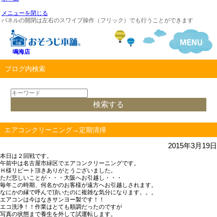
メニューを閉じる
パネルの開閉は左右のスワイプ操作（フリック）でも行うことができます
鳴海店
ブログ内検索
エアコンクリーニング→定期清掃
2015年3月19日
本日は２回戦です。
午前中は名古屋市緑区でエアコンクリーニングです。
Ｈ様リピート頂きありがとうございました。
ただ悲しいことが・・・大阪へお引越し・・・
毎年この時期、何名かのお客様が遠方へお引越しされます。
なにかの縁で呼んで頂いたのに複雑な気分になります。。。
エアコンは今はなきサンヨー製です！！
エコ洗浄！！作業はとても順調だったのですが
写真の状態まで養生を外して試運転します。