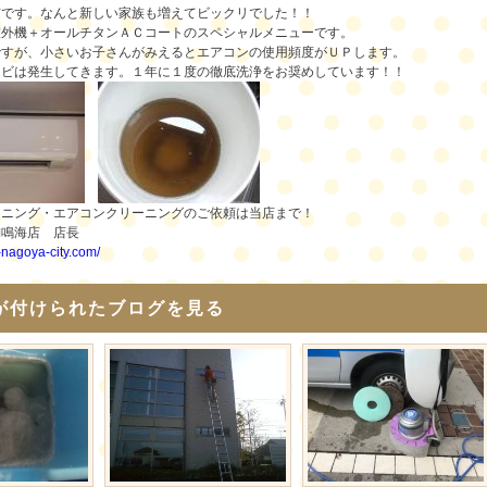
前です。なんと新しい家族も増えてビックリでした！！
室外機＋オールチタンＡＣコートのスペシャルメニューです。
ですが、小さいお子さんがみえるとエアコンの使用頻度がＵＰします。
カビは発生してきます。１年に１度の徹底洗浄をお奨めしています！！
ーニング・エアコンクリーニングのご依頼は当店まで！
舗鳴海店 店長
i-nagoya-city.com/
が付けられたブログを見る