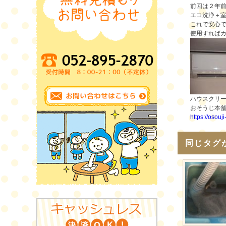
前回は２年
エコ洗浄＋
これで安心
使用すれば
ハウスクリ
おそうじ本
https://osouj
同じタグ