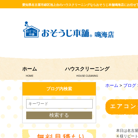
愛知県名古屋市緑区池上台のハウスクリーニングならおそうじ本舗鳴海店にお任せ
鳴海店
ホーム
ハウスクリーニング
HOME
HOUSE CLEANING
ホーム
>
ブログ
ブログ内検索
エアコン
本日は名古
Ｋ様リピー