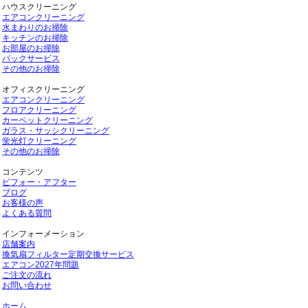
ハウスクリーニング
エアコンクリーニング
水まわりのお掃除
キッチンのお掃除
お部屋のお掃除
パックサービス
その他のお掃除
オフィスクリーニング
エアコンクリーニング
フロアクリーニング
カーペットクリーニング
ガラス・サッシクリーニング
蛍光灯クリーニング
その他のお掃除
コンテンツ
ビフォー・アフター
ブログ
お客様の声
よくある質問
インフォーメーション
店舗案内
換気扇フィルター定期交換サービス
エアコン2027年問題
ご注文の流れ
お問い合わせ
ホーム