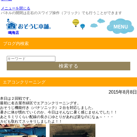
メニューを閉じる
パネルの開閉は左右のスワイプ操作（フリック）でも行うことができます
鳴海店
ブログ内検索
エアコンクリーニング
2015年8月8日
本日は２回戦です。
最初に名古屋市緑区でエアコンクリーニングす。
おそうじ機能付き（パナソニック）２台を対応しました。
暑さに体が慣れていくのか、今日はそんなに暑く感じませんでした！！
あと５ミリくらい配線の長さにゆとりがあれば楽なのになぁ～・・・
カビも取れてスッキリしましたよ！！