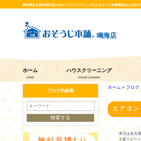
愛知県名古屋市緑区池上台のハウスクリーニングならおそうじ本舗鳴海店にお任せ
鳴海店
ホーム
ハウスクリーニング
HOME
HOUSE CLEANING
ホーム
>
ブログ
ブログ内検索
エアコン
本日は名古
Ｓ様リピー