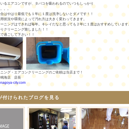
ているエアコンですが、タバコを吸われるのでいつもしっかり
す。。。
場合はやはり最低でも１年に１度は洗浄しないとダメです！！
利用状況や環境によって汚れ方は大きく変わってきます。
りーニングはできれば毎年。キレイだなと思っても２年に１度はおすすめしています
かりクリーニング致しました！！
気で過ごして下さい！！
ーニング・エアコンクリーニングのご依頼は当店まで！
舗鳴海店 店長
i-nagoya-city.com
が付けられたブログを見る