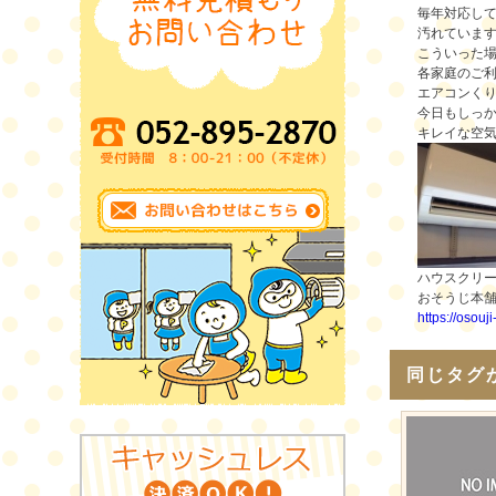
毎年対応し
汚れていま
こういった
各家庭のご
エアコンく
今日もしっ
キレイな空
ハウスクリ
おそうじ本
https://osouj
同じタグ