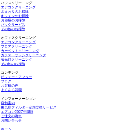
ハウスクリーニング
エアコンクリーニング
水まわりのお掃除
キッチンのお掃除
お部屋のお掃除
パックサービス
その他のお掃除
オフィスクリーニング
エアコンクリーニング
フロアクリーニング
カーペットクリーニング
ガラス・サッシクリーニング
蛍光灯クリーニング
その他のお掃除
コンテンツ
ビフォー・アフター
ブログ
お客様の声
よくある質問
インフォーメーション
店舗案内
換気扇フィルター定期交換サービス
エアコン2027年問題
ご注文の流れ
お問い合わせ
ホーム