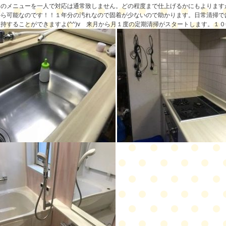
このメニューを一人で対応は通常致しません。どの程度まで仕上げるかにもよります
から可能なのです！！１年分の汚れなので固着が少ないので助かります。日常清掃で
持することができますよ(^^)v 来月から月１度の定期清掃がスタートします。１