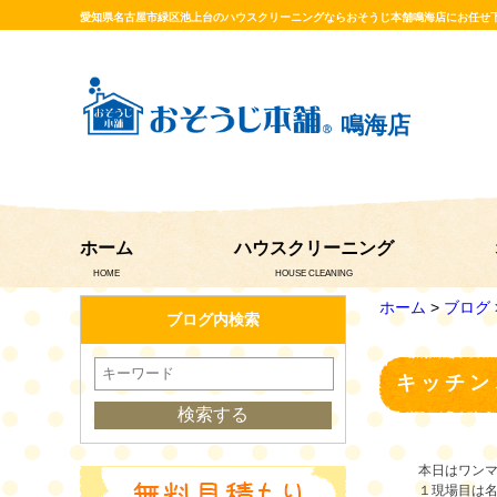
愛知県名古屋市緑区池上台のハウスクリーニングならおそうじ本舗鳴海店にお任せ
鳴海店
ホーム
ハウスクリーニング
HOME
HOUSE CLEANING
ホーム
>
ブログ
ブログ内検索
キッチン
本日はワン
１現場目は