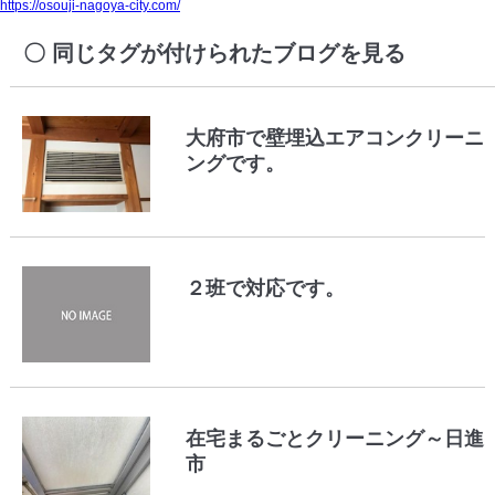
https://osouji-nagoya-city.com/
同じタグが付けられたブログを見る
大府市で壁埋込エアコンクリーニ
ングです。
２班で対応です。
在宅まるごとクリーニング～日進
市