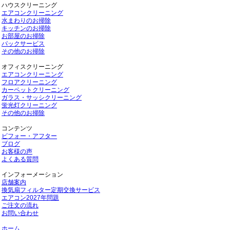
ハウスクリーニング
エアコンクリーニング
水まわりのお掃除
キッチンのお掃除
お部屋のお掃除
パックサービス
その他のお掃除
オフィスクリーニング
エアコンクリーニング
フロアクリーニング
カーペットクリーニング
ガラス・サッシクリーニング
蛍光灯クリーニング
その他のお掃除
コンテンツ
ビフォー・アフター
ブログ
お客様の声
よくある質問
インフォーメーション
店舗案内
換気扇フィルター定期交換サービス
エアコン2027年問題
ご注文の流れ
お問い合わせ
ホーム