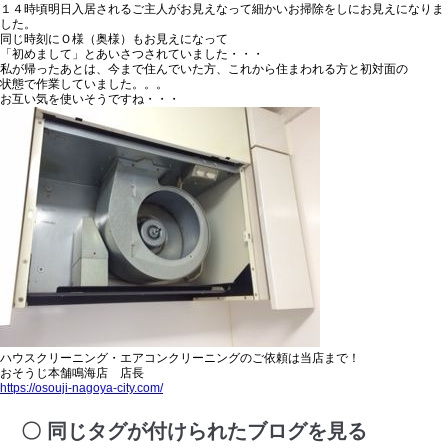
１４時頃明日入居されるご主人がお見えなって細かいお掃除をしにお見えになりま
した。
同じ時刻にＯ様（奥様）もお見えになって
「初めまして」とあいさつされていました・・・
私が帰ったあとは、今まで住んでいた方、これから住まわれる方と初対面の
状態で作業していました。。。
お互い気を使いそうですね・・・
ハウスクリーニング・エアコンクリーニングのご依頼は当店まで！
おそうじ本舗鳴海店 店長
https://osouji-nagoya-city.com/
同じタグが付けられたブログを見る