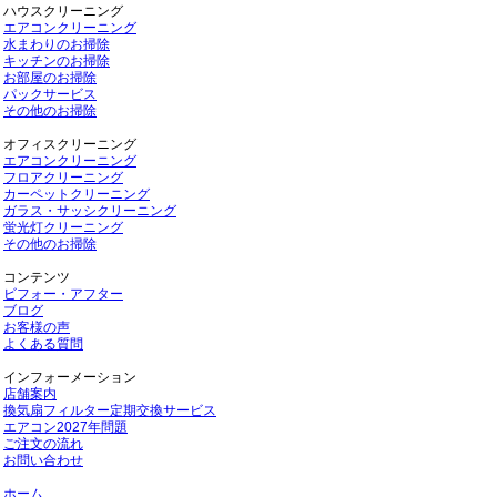
ハウスクリーニング
エアコンクリーニング
水まわりのお掃除
キッチンのお掃除
お部屋のお掃除
パックサービス
その他のお掃除
オフィスクリーニング
エアコンクリーニング
フロアクリーニング
カーペットクリーニング
ガラス・サッシクリーニング
蛍光灯クリーニング
その他のお掃除
コンテンツ
ビフォー・アフター
ブログ
お客様の声
よくある質問
インフォーメーション
店舗案内
換気扇フィルター定期交換サービス
エアコン2027年問題
ご注文の流れ
お問い合わせ
ホーム