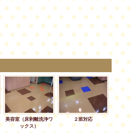
美容室（床剥離洗浄ワ
２班対応
ックス）