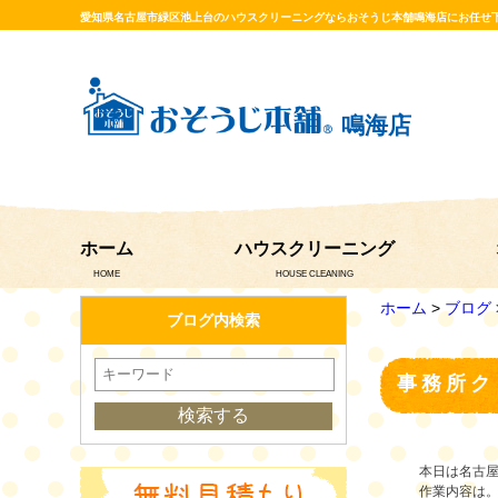
愛知県名古屋市緑区池上台のハウスクリーニングならおそうじ本舗鳴海店にお任せ
鳴海店
ホーム
ハウスクリーニング
HOME
HOUSE CLEANING
ホーム
>
ブログ
ブログ内検索
事務所ク
本日は名古
作業内容は