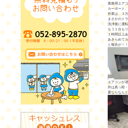
業務用エア
カーポート、
作業は、３
まさかのト
洗浄後に運
もう１台も
１時間以上
あきらめて
と報告が！
エアコンが
外は真っ暗
夏ならなん