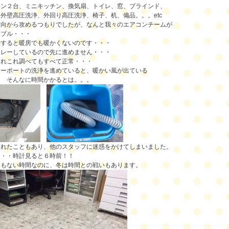
コン２台、ミニキッチン、換気扇、トイレ、窓、ブラインド、
外壁高圧洗浄、外回り高圧洗浄、椅子、机、備品。。。etc
方向から攻めるつもりでしたが、なんと我々のエアコンチームが
ラブル・・・
転すると暖房でも暖かくないのです・・・
リレーしているので先に進めません・・・
あれこれ調べてもすべて正常・・・
カーポートの洗浄を進めていると、暖かい風が出ている
！ そんなに時間かかるとは。。。
遅れたこともあり、他のスタッフに迷惑をかけてしまいました。
・・・時計見ると６時前！！
ともない時間なのに、冬は時間との戦いもあります。