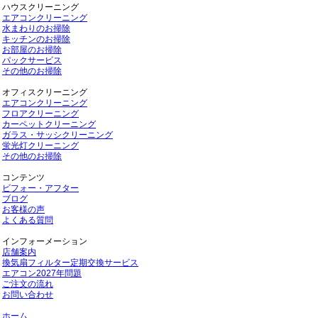
ハウスクリーニング
エアコンクリーニング
水まわりのお掃除
キッチンのお掃除
お部屋のお掃除
パックサービス
その他のお掃除
オフィスクリーニング
エアコンクリーニング
フロアクリーニング
カーペットクリーニング
ガラス・サッシクリーニング
蛍光灯クリーニング
その他のお掃除
コンテンツ
ビフォー・アフター
ブログ
お客様の声
よくある質問
インフォーメーション
店舗案内
換気扇フィルター定期交換サービス
エアコン2027年問題
ご注文の流れ
お問い合わせ
ホーム