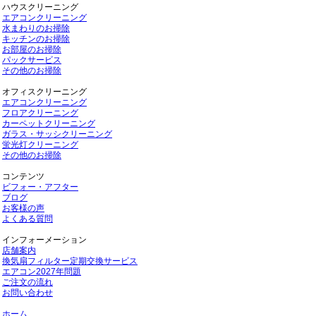
ハウスクリーニング
エアコンクリーニング
水まわりのお掃除
キッチンのお掃除
お部屋のお掃除
パックサービス
その他のお掃除
オフィスクリーニング
エアコンクリーニング
フロアクリーニング
カーペットクリーニング
ガラス・サッシクリーニング
蛍光灯クリーニング
その他のお掃除
コンテンツ
ビフォー・アフター
ブログ
お客様の声
よくある質問
インフォーメーション
店舗案内
換気扇フィルター定期交換サービス
エアコン2027年問題
ご注文の流れ
お問い合わせ
ホーム