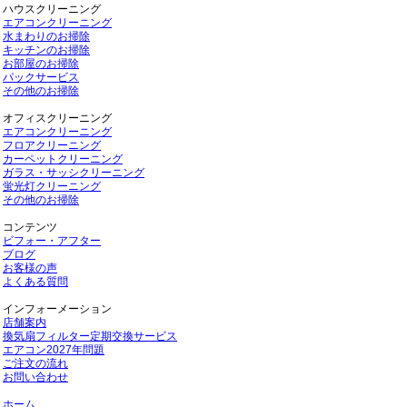
ハウスクリーニング
エアコンクリーニング
水まわりのお掃除
キッチンのお掃除
お部屋のお掃除
パックサービス
その他のお掃除
オフィスクリーニング
エアコンクリーニング
フロアクリーニング
カーペットクリーニング
ガラス・サッシクリーニング
蛍光灯クリーニング
その他のお掃除
コンテンツ
ビフォー・アフター
ブログ
お客様の声
よくある質問
インフォーメーション
店舗案内
換気扇フィルター定期交換サービス
エアコン2027年問題
ご注文の流れ
お問い合わせ
ホーム