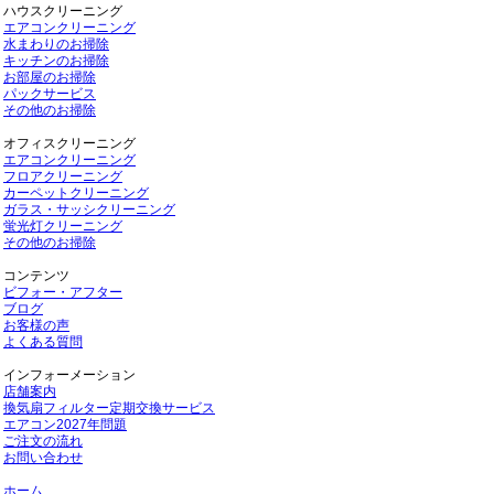
ハウスクリーニング
エアコンクリーニング
水まわりのお掃除
キッチンのお掃除
お部屋のお掃除
パックサービス
その他のお掃除
オフィスクリーニング
エアコンクリーニング
フロアクリーニング
カーペットクリーニング
ガラス・サッシクリーニング
蛍光灯クリーニング
その他のお掃除
コンテンツ
ビフォー・アフター
ブログ
お客様の声
よくある質問
インフォーメーション
店舗案内
換気扇フィルター定期交換サービス
エアコン2027年問題
ご注文の流れ
お問い合わせ
ホーム