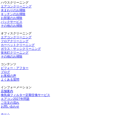
ハウスクリーニング
エアコンクリーニング
水まわりのお掃除
キッチンのお掃除
お部屋のお掃除
パックサービス
その他のお掃除
オフィスクリーニング
エアコンクリーニング
フロアクリーニング
カーペットクリーニング
ガラス・サッシクリーニング
蛍光灯クリーニング
その他のお掃除
コンテンツ
ビフォー・アフター
ブログ
お客様の声
よくある質問
インフォーメーション
店舗案内
換気扇フィルター定期交換サービス
エアコン2027年問題
ご注文の流れ
お問い合わせ
ホーム