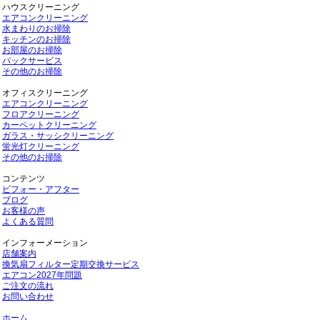
ハウスクリーニング
エアコンクリーニング
水まわりのお掃除
キッチンのお掃除
お部屋のお掃除
パックサービス
その他のお掃除
オフィスクリーニング
エアコンクリーニング
フロアクリーニング
カーペットクリーニング
ガラス・サッシクリーニング
蛍光灯クリーニング
その他のお掃除
コンテンツ
ビフォー・アフター
ブログ
お客様の声
よくある質問
インフォーメーション
店舗案内
換気扇フィルター定期交換サービス
エアコン2027年問題
ご注文の流れ
お問い合わせ
ホーム