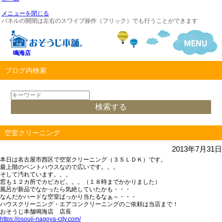
メニューを閉じる
パネルの開閉は左右のスワイプ操作（フリック）でも行うことができます
鳴海店
ブログ内検索
空室クリーニング
2013年7月31日
本日は名古屋市西区で空室クリーニング（３ＳＬＤＫ）です。
最上階のペントハウスなので広いです。。。
そして汚れています。。。
窓も１２カ所でカビカビ。。。（１８時までかかりました）
風呂が新品でなかったら気絶していたかも・・・
なんだかハードな空室ばっかり当たるなぁ～・・・
ハウスクリーニング・エアコンクリーニングのご依頼は当店まで！
おそうじ本舗鳴海店 店長
https://osouji-nagoya-city.com/