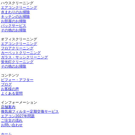
ハウスクリーニング
エアコンクリーニング
水まわりのお掃除
キッチンのお掃除
お部屋のお掃除
パックサービス
その他のお掃除
オフィスクリーニング
エアコンクリーニング
フロアクリーニング
カーペットクリーニング
ガラス・サッシクリーニング
蛍光灯クリーニング
その他のお掃除
コンテンツ
ビフォー・アフター
ブログ
お客様の声
よくある質問
インフォーメーション
店舗案内
換気扇フィルター定期交換サービス
エアコン2027年問題
ご注文の流れ
お問い合わせ
ホーム