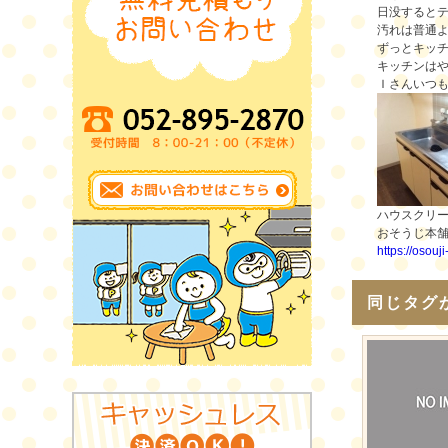
日没すると
汚れは普通
ずっとキッ
キッチンは
Ｉさんいつ
ハウスクリ
おそうじ本
https://osouj
同じタグ