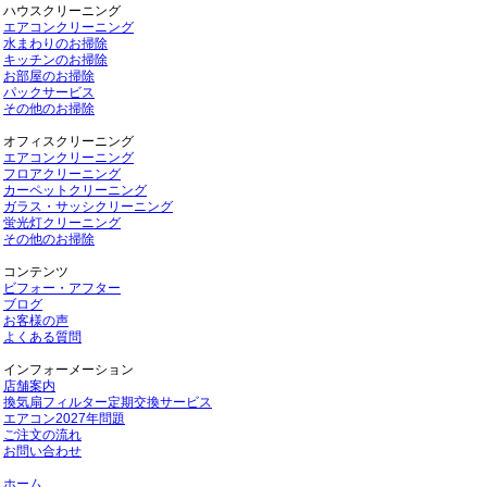
ハウスクリーニング
エアコンクリーニング
水まわりのお掃除
キッチンのお掃除
お部屋のお掃除
パックサービス
その他のお掃除
オフィスクリーニング
エアコンクリーニング
フロアクリーニング
カーペットクリーニング
ガラス・サッシクリーニング
蛍光灯クリーニング
その他のお掃除
コンテンツ
ビフォー・アフター
ブログ
お客様の声
よくある質問
インフォーメーション
店舗案内
換気扇フィルター定期交換サービス
エアコン2027年問題
ご注文の流れ
お問い合わせ
ホーム