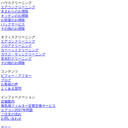
ハウスクリーニング
エアコンクリーニング
水まわりのお掃除
キッチンのお掃除
お部屋のお掃除
パックサービス
その他のお掃除
オフィスクリーニング
エアコンクリーニング
フロアクリーニング
カーペットクリーニング
ガラス・サッシクリーニング
蛍光灯クリーニング
その他のお掃除
コンテンツ
ビフォー・アフター
ブログ
お客様の声
よくある質問
インフォーメーション
店舗案内
換気扇フィルター定期交換サービス
エアコン2027年問題
ご注文の流れ
お問い合わせ
ホーム