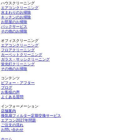
ハウスクリーニング
エアコンクリーニング
水まわりのお掃除
キッチンのお掃除
お部屋のお掃除
パックサービス
その他のお掃除
オフィスクリーニング
エアコンクリーニング
フロアクリーニング
カーペットクリーニング
ガラス・サッシクリーニング
蛍光灯クリーニング
その他のお掃除
コンテンツ
ビフォー・アフター
ブログ
お客様の声
よくある質問
インフォーメーション
店舗案内
換気扇フィルター定期交換サービス
エアコン2027年問題
ご注文の流れ
お問い合わせ
ホーム