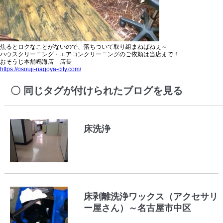
焦るとロクなことがないので、落ちついて取り組まねばねぇ～
ハウスクリーニング・エアコンクリーニングのご依頼は当店まで！
おそうじ本舗鳴海店 店長
https://osouji-nagoya-city.com/
同じタグが付けられたブログを見る
床洗浄
床剥離洗浄ワックス（アクセサリ
ー屋さん）～名古屋市中区