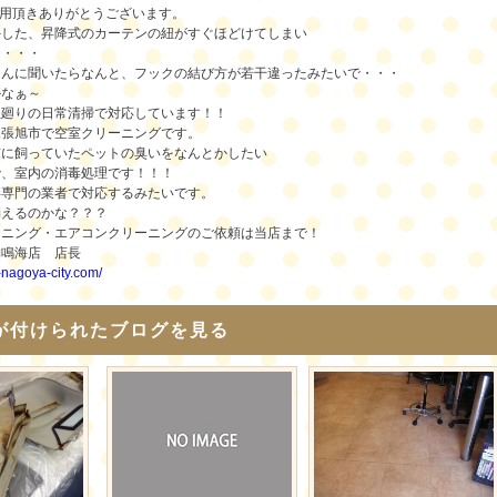
利用頂きありがとうございます。
外した、昇降式のカーテンの紐がすぐほどけてしまい
目・・・
さんに聞いたらなんと、フックの結び方が若干違ったみたいで・・・
かなぁ～
屋廻りの日常清掃で対応しています！！
尾張旭市で空室クリーニングです。
前に飼っていたペットの臭いをなんとかしたい
で、室内の消毒処理です！！！
毒専門の業者で対応するみたいです。
消えるのかな？？？
ーニング・エアコンクリーニングのご依頼は当店まで！
舗鳴海店 店長
i-nagoya-city.com/
が付けられたブログを見る