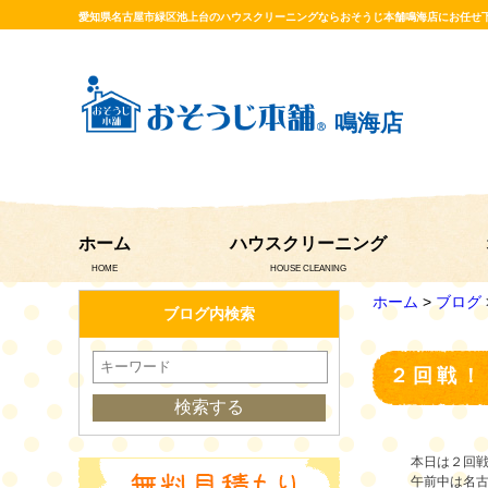
愛知県名古屋市緑区池上台のハウスクリーニングならおそうじ本舗鳴海店にお任せ
鳴海店
ホーム
ハウスクリーニング
HOME
HOUSE CLEANING
ホーム
>
ブログ
ブログ内検索
２回戦！
本日は２回
午前中は名