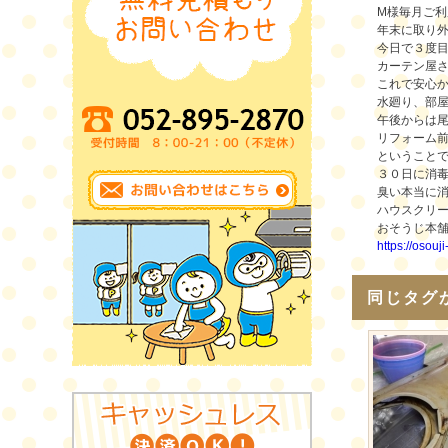
M様毎月ご
年末に取り
今日で３度
カーテン屋
これで安心
水廻り、部
午後からは
リフォーム
ということ
３０日に消
臭い本当に
ハウスクリ
おそうじ本
https://osouj
同じタグ