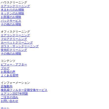
ハウスクリーニング
エアコンクリーニング
水まわりのお掃除
キッチンのお掃除
お部屋のお掃除
パックサービス
その他のお掃除
オフィスクリーニング
エアコンクリーニング
フロアクリーニング
カーペットクリーニング
ガラス・サッシクリーニング
蛍光灯クリーニング
その他のお掃除
コンテンツ
ビフォー・アフター
ブログ
お客様の声
よくある質問
インフォーメーション
店舗案内
換気扇フィルター定期交換サービス
エアコン2027年問題
ご注文の流れ
お問い合わせ
ホーム