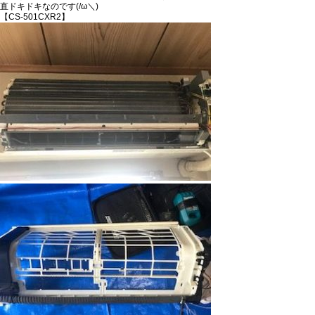
直ドキドキなのです(/ω＼)
【CS-501CXR2】