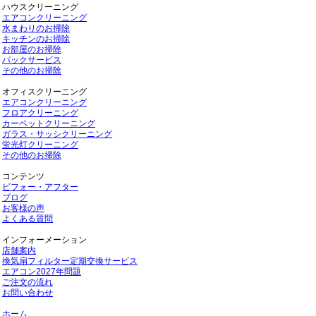
ハウスクリーニング
エアコンクリーニング
水まわりのお掃除
キッチンのお掃除
お部屋のお掃除
パックサービス
その他のお掃除
オフィスクリーニング
エアコンクリーニング
フロアクリーニング
カーペットクリーニング
ガラス・サッシクリーニング
蛍光灯クリーニング
その他のお掃除
コンテンツ
ビフォー・アフター
ブログ
お客様の声
よくある質問
インフォーメーション
店舗案内
換気扇フィルター定期交換サービス
エアコン2027年問題
ご注文の流れ
お問い合わせ
ホーム