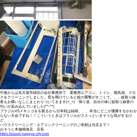
午後からは名古屋市緑区の会社事務所で、業務用エアコン、トイレ、換気扇、クロ
スをクリーニングしました。窓を開けていると蚊の襲撃がすごくて。。。蚊取り線
香もお構いなしにまとわりついてきます(>_<) 帰り道、自分の体に蚊取り線香の
匂いが染み込んでいました(*^-^*)
ブラジルVSメキシコをを観るから日本戦は録画、、、本当にどこが優勝するかわか
らない大会ですね！！こういうときはブラジルがススっといきそうな気がするけ
ど、、、
ハウスクリーニング・エアコンクリーニングのご依頼は当店まで！
おそうじ本舗鳴海店 店長
https://osouji-nagoya-city.com