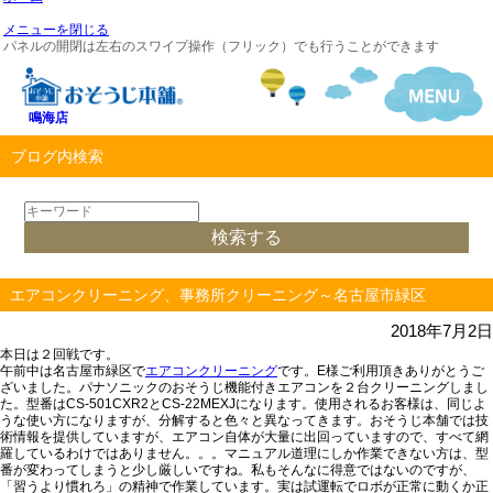
メニューを閉じる
パネルの開閉は左右のスワイプ操作（フリック）でも行うことができます
鳴海店
ブログ内検索
エアコンクリーニング、事務所クリーニング～名古屋市緑区
2018年7月2日
本日は２回戦です。
午前中は名古屋市緑区で
エアコンクリーニング
です。E様ご利用頂きありがとうご
ざいました。パナソニックのおそうじ機能付きエアコンを２台クリーニングしまし
た。型番はCS-501CXR2とCS-22MEXJになります。使用されるお客様は、同じよ
うな使い方になりますが、分解すると色々と異なってきます。おそうじ本舗では技
術情報を提供していますが、エアコン自体が大量に出回っていますので、すべて網
羅しているわけではありません。。。マニュアル道理にしか作業できない方は、型
番が変わってしまうと少し厳しいですね。私もそんなに得意ではないのですが、
「習うより慣れろ」の精神で作業しています。実は試運転でロボが正常に動くか正