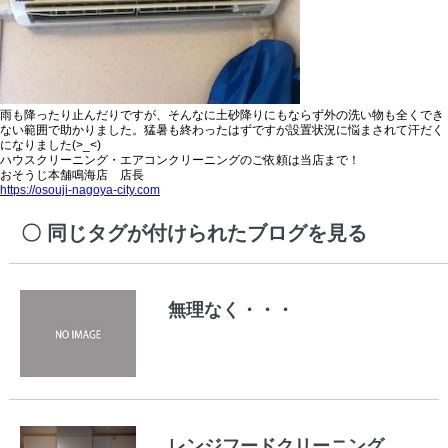
雨も降ったり止んだりですが、そんなに土砂降りにもならず外の洗い物も全くでき
ない範囲で助かりました。猛暑も終わったはずですが設置状況に悩まされて汗だく
になりました(>_<)
ハウスクリーニング・エアコンクリーニングのご依頼は当店まで！
おそうじ本舗鳴海店 店長
https://osouji-nagoya-city.com
同じタグが付けられたブログを見る
無理なく・・・
レンジフードクリーニング