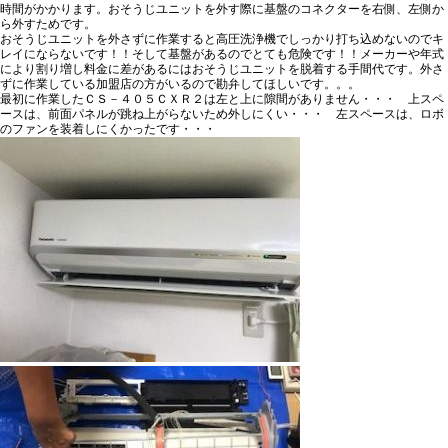
時間がかかります。
おそうじユニットを外す際に基盤のコネクターを右側、左側か
ら外すためです。
おそうじユニットを外さずに作業すると高圧洗浄機でしっかり打ち込めないのでキ
レイにならないです！！そして基盤があるのでとても危険です！！メーカーや年式
により割り増し料金に差があるにはおそうじユニットを脱着する手間代です。外さ
ずに作業している加盟店の方がいるので勘弁してほしいです。。。
最初に作業した
ＣＳ－４０５ＣＸＲ２
は左と上に隙間がありません・・・ 上スペ
ースは、前面パネルが跳ね上がらないため外しにくい・・・ 左スペースは、ロボ
のファンを装着しにくかったです・・・