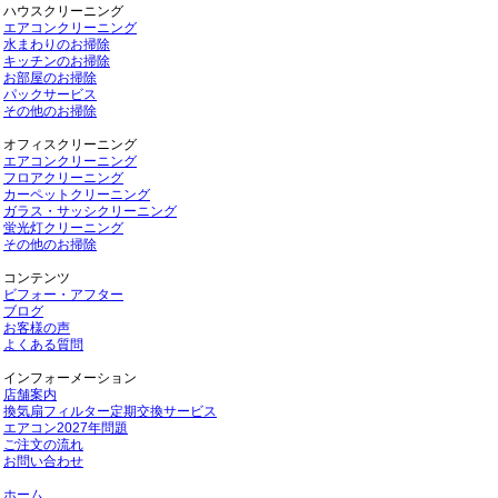
ハウスクリーニング
エアコンクリーニング
水まわりのお掃除
キッチンのお掃除
お部屋のお掃除
パックサービス
その他のお掃除
オフィスクリーニング
エアコンクリーニング
フロアクリーニング
カーペットクリーニング
ガラス・サッシクリーニング
蛍光灯クリーニング
その他のお掃除
コンテンツ
ビフォー・アフター
ブログ
お客様の声
よくある質問
インフォーメーション
店舗案内
換気扇フィルター定期交換サービス
エアコン2027年問題
ご注文の流れ
お問い合わせ
ホーム