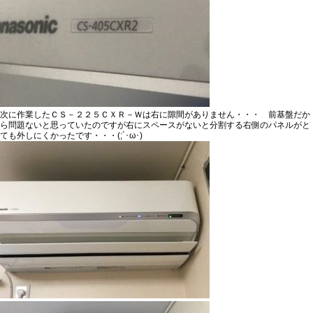
次に作業した
ＣＳ－２２５ＣＸＲ－
Ｗ
は右に隙間がありません・・・ 前基盤だか
ら問題ないと思っていたのですが右にスペースがないと分割する右側のパネルがと
ても外しにくかったです・・・(;´･ω･)