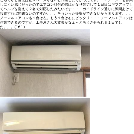
しにくい感じだったのでエアコン取付の際はかなり苦労して１日目はギブアップし
てヘルプを従えて２名で対応したみたいです・・・
ガイドライン通りに隙間あけて
設置すれば問題ないのですが、、、そういった提案ができないから困ります、、、
ノーマルエアコンも１台は左。もう１台は右にピッタリ・・・ノーマルエアコンは
作業できるのですが、工事屋さん大丈夫かなぁ～と考えさせられる１日でし
た。。。(;´∀｀)