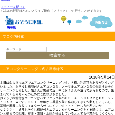
メニューを閉じる
パネルの開閉は左右のスワイプ操作（フリック）でも行うことができます
鳴海店
ブログ内検索
エアコンクリーニング～名古屋市緑区
2018年9月14日
本日は名古屋市緑区でエアコンクリーニングです。Ｆ様ご利用頂きありがとうござ
いました。おそうじ機能付きエアコン２台、ノーマルエアコン２台の合計４台をク
リーニングしました。娘さんが出産で近日中にお子さんを連れて戻られるので、生
まれてくる赤ちゃんのためにご依頼頂きました。
おそうじ機能付きエアコンはパナソニック製の
ＣＳ－４０５ＣＸＲ２
と
ＣＳ－２２
５ＣＸＲ－Ｗ
です。２０１３年頃から基盤が前に移動してきて作業もしにくいし、
基盤が邪魔になりフィルターも外しにくいです・・・（外し方が悪いのか
な？？？） 通常おそうじ機能付きエアコンをクリーニングをする際には、
エアコ
ンと壁までの距離、右側・左側・上側が接近しているととても作業がしにくくなり