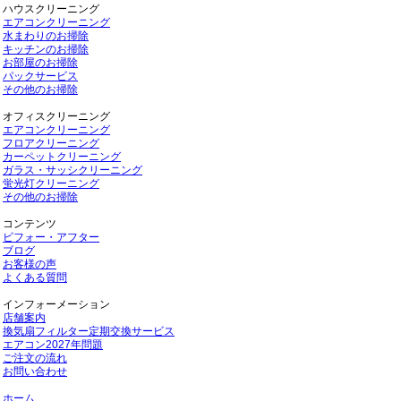
ハウスクリーニング
エアコンクリーニング
水まわりのお掃除
キッチンのお掃除
お部屋のお掃除
パックサービス
その他のお掃除
オフィスクリーニング
エアコンクリーニング
フロアクリーニング
カーペットクリーニング
ガラス・サッシクリーニング
蛍光灯クリーニング
その他のお掃除
コンテンツ
ビフォー・アフター
ブログ
お客様の声
よくある質問
インフォーメーション
店舗案内
換気扇フィルター定期交換サービス
エアコン2027年問題
ご注文の流れ
お問い合わせ
ホーム