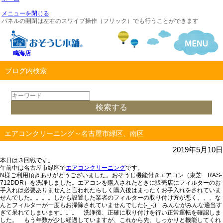
メニューを閉じる
パネルの開閉は左右のスワイプ操作（フリック）でも行うことができます
鳴海店
ブログ内検索
エアコンクリーニング～名古屋市緑区、南区
2019年5月10日
本日は３回戦です。
午前中は名古屋市緑区で
エアコンクリーニング
です。
N様ご利用頂きありがとうございました。
おそうじ機能付きエアコン（東芝 RAS-
712DDR）
を洗浄しました。
エアコンを購入されたときに販売店にフィルターのお
手入れは必要ありませんと言われたらしく購入後はまったくお手入れをされていま
せんでした。。。。しかも設置した業者のフィルターの取り付け方が悪く、、、な
んとフィルターが一度もお掃除されていませんでした(-_-;)
みんながみんな適当す
ぎて呆れてしまいます。。。 洗浄後、正確に取り付けを行い正常運転を確認しま
した。 もう年数が少し経過していますが、これから先、しっかりと機能してくれ