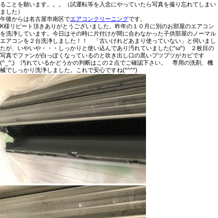
ることを願います。。。（試運転等を入念にやっていたら写真を撮り忘れてしまい
ました）
午後からは名古屋市南区で
エアコンクリーニング
です。
K様リピート頂きありがとうございました。昨年の１０月に別のお部屋のエアコン
を洗浄しています。今日はその時に片付けが間に合わなかった
子供部屋のノーマル
エアコンを２台洗浄しました
！！ 「古いけれどあまり使っていない」と伺いまし
たが、いやいや・・・しっかりと使い込んであり汚れていました(;^ω^) ２枚目の
写真で
ファンが白っぽくなっているのと吹き出し口の黒いプツプツがカビです
(^_^;)
汚れているかどうかの判断はこの２点でご確認下さい。 専用の洗剤、機
械でしっかり洗浄しました。これで安心ですね(*^^*)