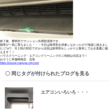
終了後、豊明市で
マンション共用部清掃
です。
雑草が一気に育ちました・・・今日は
除草剤を持参しなかったので地道に抜きまし
た
(;^ω^) 月２回の対応ですから次回は除草剤をしっかりと散布しておき真夏に備
えます！！
ハウスクリーニング・エアコンクリーニングのご依頼は当店まで！
おそうじ本舗鳴海店 店長
https://osouji-nagoya-city.com
同じタグが付けられたブログを見る
エアコンいろいろ・・・