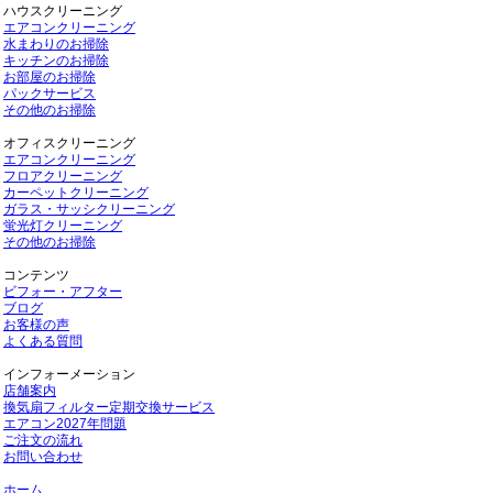
ハウスクリーニング
エアコンクリーニング
水まわりのお掃除
キッチンのお掃除
お部屋のお掃除
パックサービス
その他のお掃除
オフィスクリーニング
エアコンクリーニング
フロアクリーニング
カーペットクリーニング
ガラス・サッシクリーニング
蛍光灯クリーニング
その他のお掃除
コンテンツ
ビフォー・アフター
ブログ
お客様の声
よくある質問
インフォーメーション
店舗案内
換気扇フィルター定期交換サービス
エアコン2027年問題
ご注文の流れ
お問い合わせ
ホーム