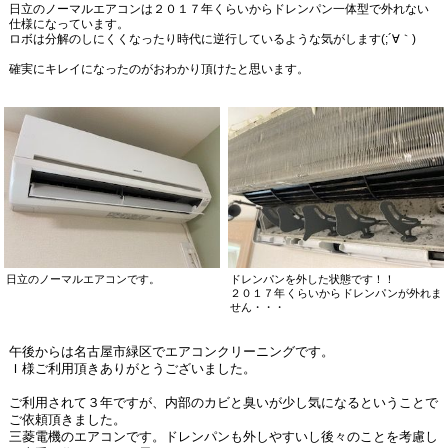
日立のノーマルエアコンは２０１７年くらいからドレンパン一体型で外れない
仕様になっています。
ロボは分解のしにくくなったり時代に逆行しているような気がします(;´∀｀)
確実にキレイになったのがおわかり頂けたと思います。
日立のノーマルエアコンです。
ドレンパンを外した状態です！！
２０１７年くらいからドレンパンが外れま
せん・・・
午後からは名古屋市緑区でエアコンクリーニングです。
Ｉ様ご利用頂きありがとうございました。
ご利用されて３年ですが、内部のカビと臭いが少し気になるということで
ご依頼頂きました。
三菱電機のエアコンです。ドレンパンも外しやすいし後々のことを考慮し