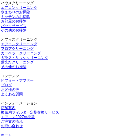
ハウスクリーニング
エアコンクリーニング
水まわりのお掃除
キッチンのお掃除
お部屋のお掃除
パックサービス
その他のお掃除
オフィスクリーニング
エアコンクリーニング
フロアクリーニング
カーペットクリーニング
ガラス・サッシクリーニング
蛍光灯クリーニング
その他のお掃除
コンテンツ
ビフォー・アフター
ブログ
お客様の声
よくある質問
インフォーメーション
店舗案内
換気扇フィルター定期交換サービス
エアコン2027年問題
ご注文の流れ
お問い合わせ
ホーム