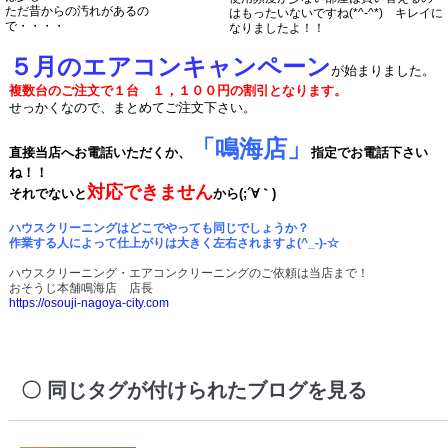
ただ昔からの汚れがあるの
はもったいないですね(*^-^*) キレイに
で・・・・
なりましたよ！！
５月のエアコンキャンペーン
が始まりました。
複数台のご注文で１台 １，１００円の割引となります。
せっかくなので、まとめてご注文下さい。
「鳴海店」
直接当店へお電話いただくか、
指定でお電話下さい
ね！！
対応できません
それでないと
から(;´∀｀)
ハウスクリーニングはどこでやっても同じでしょうか？
作業する人によって仕上がりは大きく左右されますよ(^_-)-☆
ハウスクリーニング・エアコンクリーニングのご依頼は当店まで！
おそうじ本舗鳴海店 店長
https://osouji-nagoya-city.com
同じタグが付けられたブログを見る