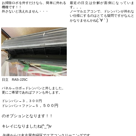
お掃除ロボを外すだけなら、簡単に外れる
最近の日立は分解が面倒になっていま
機種です！！
す。。。
外さないと洗えれません・・・
ノーマルエアコンで、ドレンパンが外れな
い仕様にするのはとても疑問ですがなんと
(;´∀｀)
かなりませんかね
日立 RAS-J25C
パネル→ロボ→ドレンパンと外しました。
更にご希望であればファンも外します。
ドレンパン→３，３００円
，
５
０
０円
ドレンパン＋ファン→５
のオプションとなります！！
キレイになりましたね(^_^)v
午後からは名古屋市緑区でエアコンクリーニングです。