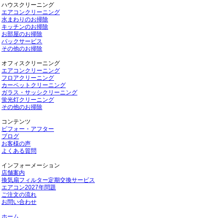
ハウスクリーニング
エアコンクリーニング
水まわりのお掃除
キッチンのお掃除
お部屋のお掃除
パックサービス
その他のお掃除
オフィスクリーニング
エアコンクリーニング
フロアクリーニング
カーペットクリーニング
ガラス・サッシクリーニング
蛍光灯クリーニング
その他のお掃除
コンテンツ
ビフォー・アフター
ブログ
お客様の声
よくある質問
インフォーメーション
店舗案内
換気扇フィルター定期交換サービス
エアコン2027年問題
ご注文の流れ
お問い合わせ
ホーム