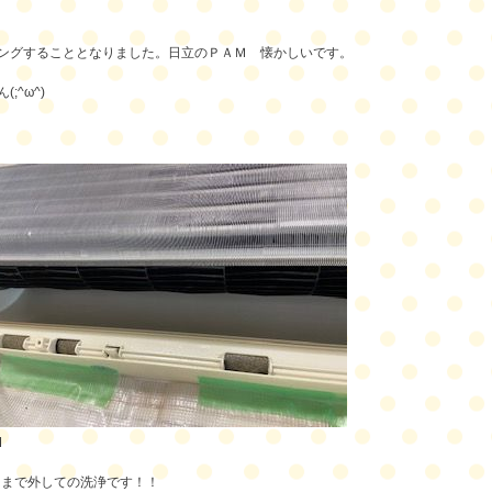
ングすることとなりました。日立のＰＡＭ 懐かしいです。
^ω^)
M
ンまで外しての洗浄です！！