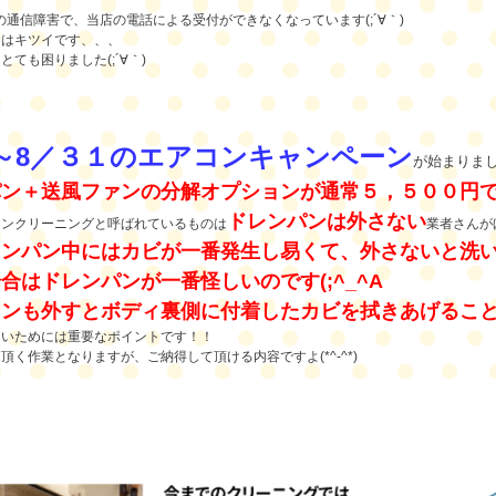
の通信障害で、当店の電話による受付ができなくなっています(;´∀｀)
日はキツイです、、、
とても困りました(;´∀｀)
～8／３１のエアコンキャンペーン
が始まりま
パン＋送風ファンの分解オプションが通常５，５００円
ドレンパンは外さない
コンクリーニングと呼ばれているものは
業者さんが
レンパン中にはカビが一番発生し易くて、外さないと洗
合はドレンパンが一番怪しいのです(;^_^A
ァンも外すとボディ裏側に付着したカビを拭きあげるこ
ないためには重要なポイントです！！
頂く作業となりますが、ご納得して頂ける内容ですよ(*^-^*)