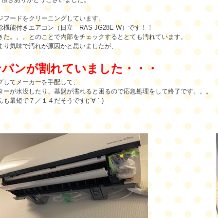
ジフードをクリーニングしています。
機能付きエアコン（日立 RAS-JG28E-W）です！！
きた。。。とのことで内部をチェックするととても汚れています。
まり気味で
汚れが原因かと思いましたが、
。
ンパンが割れていました・・・
グしてメーカーを手配して、
ターが水没したり、基盤が濡れると困るので応急処理をして終了です。。。
も最短で７／１４だそうです(;´∀｀)