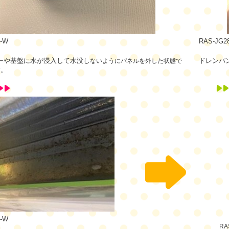
E-W
RAS-JG2
ーや基盤に水が浸入して水没し
ドレンパ
ないようにパネルを外した状態で
す。
E-W
RA