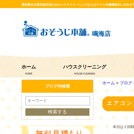
愛知県名古屋市緑区池上台のハウスクリーニングならおそうじ本舗鳴海店にお任せ
鳴海店
ホーム
ハウスクリーニング
HOME
HOUSE CLEANING
ホーム
>
ブログ
ブログ内検索
エアコン
本日は２回