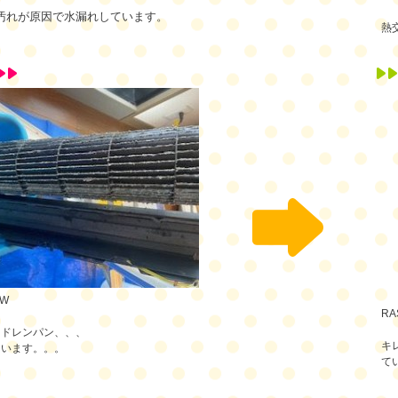
汚れが原因で水漏れしています。
熱
-W
RA
とドレンパン、、、
キ
ています。。。
て