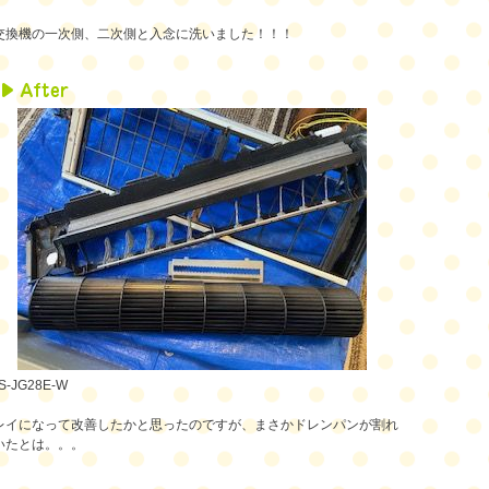
交換機の一次側、二次側と入念に洗いました！！！
S-JG28E-W
レイになって改善したかと思ったのですが、まさかドレンパンが割れ
いたとは。。。