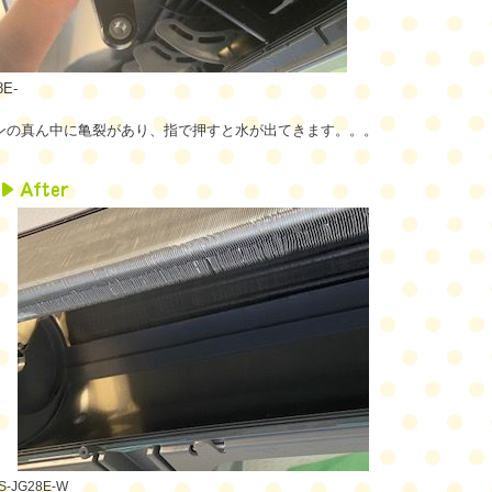
8E-
ンの真ん中に亀裂があり、指で押すと水が出てきます。。。
S-JG28E-W