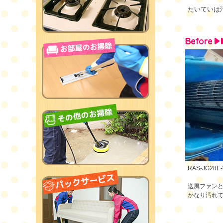
たいていは
RAS-JG28E
送風ファン
かなり汚れ