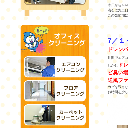
昨日からAU
流石に丸二
この繁忙期に
7
／１
ドレン
世間でエア
ド
しかし
ビ臭い場
送風フ
カビを残さ
お時間を少し