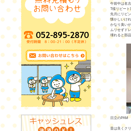
午前中は名
T様リピート
先月にリビ
懐かしいけ
かなり臭いが
ムリせずド
壊れると部
日立のPAM
昔は良くク