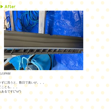
立のPAM
さずに洗うと、数日で臭いが。。。
てことも。。。
あるです(;^ω^)