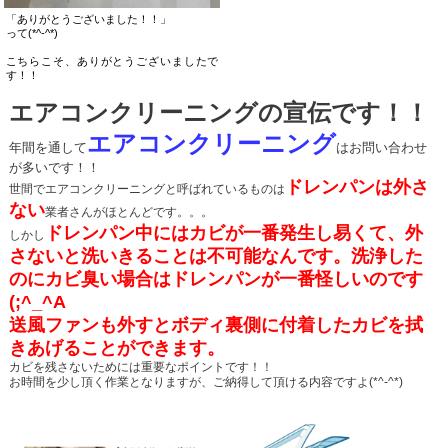
「ありがとうございました！！」
って(*^-^*)
こちらこそ、ありがとうございましたで
す！！
エアコンクリーニングの宣伝です！！
エアコンクリーニング
年間を通して
はお問い合わせ
が多いです！！
ドレンパンは外さ
世間でエアコンクリーニングと呼ばれているものは
ない
業者さんがほとんどです。。。
ドレンパン中にはカビが一番発生し易くて、外
しかし
さないと洗いきることは不可能なんです。洗浄した
の
にカビ臭い場合はドレンパンが一番怪しいのです
(;^_^A
送風ファンも外すとボディ裏側に付着したカビを拭
きあげることができます。
カビを残さないためには重要なポイントです！！
お時間を少し頂く作業となりますが、ご納得して頂ける内容ですよ(*^-^*)