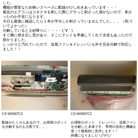
した。
機能が豊富なため狭いスペースに配線がひしめきあっています・・・
最近のエアコンはコネクタを刺した際にグサっと刺さった感がないので、刺さ
ったのか不安になります。
今日も最後に確認したら１本が半分しか刺さっていませんでした。。。（気づ
いてよかった）
分解していると土砂降りに・・・・(;´∀｀)
すぐ隣に掃き出し窓があり、そこにテントを準備してくれて水道もあったので
助かりました。
しっかりと汚れていたので、送風ファン＆ドレンパンも外す完全分解で対応し
ました！！
CS-WX907C2
CS-WX907C2
配線がたくさんあるので、お掃除ロボット
お掃除ロボット、ドレンパン、送風ファン
を分解するのも大変です。。。
を分解した本体です。専用の洗剤と機械を
使って徹底的に洗浄します！！
綺麗になりました＼(^o^)／