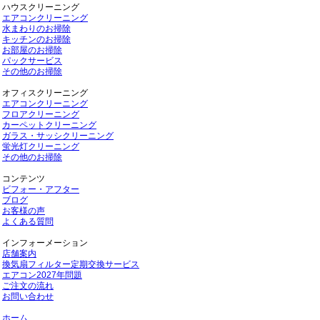
ハウスクリーニング
エアコンクリーニング
水まわりのお掃除
キッチンのお掃除
お部屋のお掃除
パックサービス
その他のお掃除
オフィスクリーニング
エアコンクリーニング
フロアクリーニング
カーペットクリーニング
ガラス・サッシクリーニング
蛍光灯クリーニング
その他のお掃除
コンテンツ
ビフォー・アフター
ブログ
お客様の声
よくある質問
インフォーメーション
店舗案内
換気扇フィルター定期交換サービス
エアコン2027年問題
ご注文の流れ
お問い合わせ
ホーム