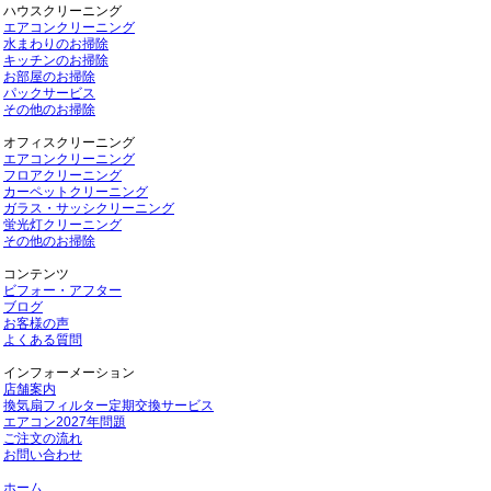
ハウスクリーニング
エアコンクリーニング
水まわりのお掃除
キッチンのお掃除
お部屋のお掃除
パックサービス
その他のお掃除
オフィスクリーニング
エアコンクリーニング
フロアクリーニング
カーペットクリーニング
ガラス・サッシクリーニング
蛍光灯クリーニング
その他のお掃除
コンテンツ
ビフォー・アフター
ブログ
お客様の声
よくある質問
インフォーメーション
店舗案内
換気扇フィルター定期交換サービス
エアコン2027年問題
ご注文の流れ
お問い合わせ
ホーム