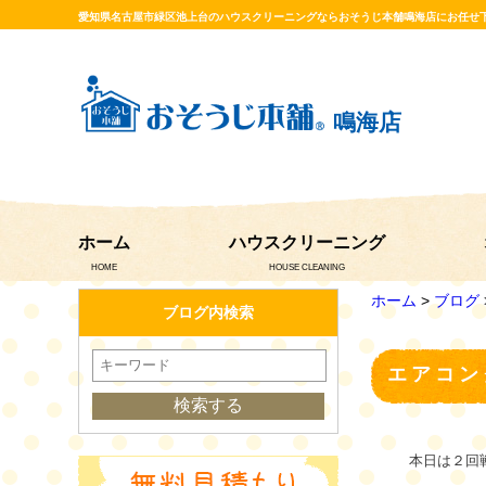
愛知県名古屋市緑区池上台のハウスクリーニングならおそうじ本舗鳴海店にお任せ
鳴海店
ホーム
ハウスクリーニング
HOME
HOUSE CLEANING
ホーム
>
ブログ
ブログ内検索
エアコン
本日は２回