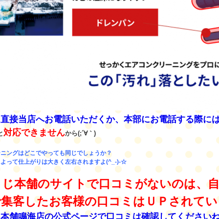
は直接当店へお電話いただくか、本部にお電話する際に
対応できません
と
から(;´∀｀)
ーニングはどこでやっても同じでしょうか？
よって仕上がりは大きく左右されますよ(^_-)-☆
うじ本舗のサイトで口コミがないのは、自
で集客したお客様の口コミはＵＰされてい
本舗鳴海店の公式ページで口コミは確認してくださいね