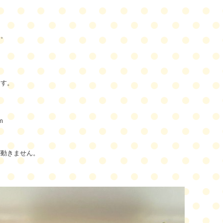
た。
ます。
。
m
が動きません。