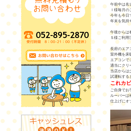
午前中は名
Ｉ様毎月の
今年も今日
年末を気持
午後からは
Ｓ様ご利用
長府のエア
室外機を床
エアコンで
適当にクリ
当店からは
試運転すると
これカ
ご自身でお
ルーバーは
仕上げにオゾ