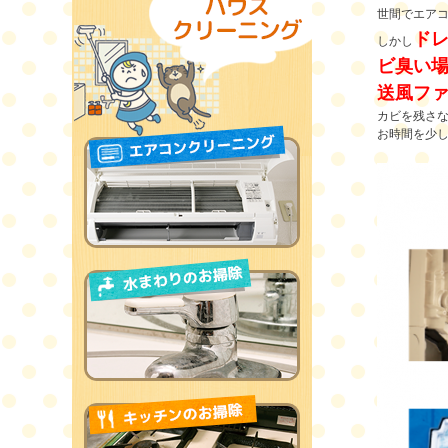
世間でエア
ド
しかし
ビ臭い場
送風フ
カビを残さ
お時間を少