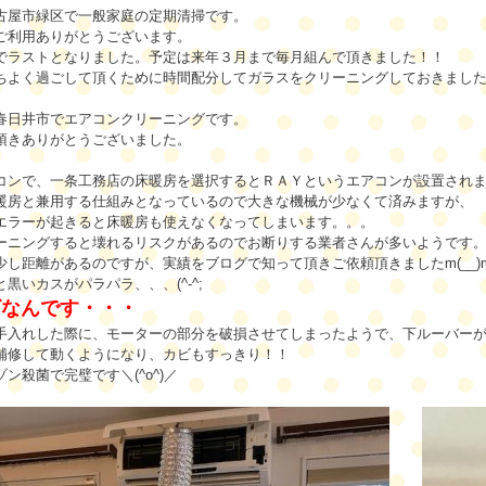
古屋市緑区で一般家庭の定期清掃です。
ご利用ありがとうございます。
でラストとなりました。予定は来年３月まで毎月組んで頂きました！！
ちよく過ごして頂くために時間配分してガラスをクリーニングしておきまし
春日井市でエアコンクリーニングです。
頂きありがとうございました。
コンで、一条工務店の床暖房を選択するとＲＡＹというエアコンが設置され
暖房と兼用する仕組みとなっているので大きな機械が少なくて済みますが、
エラーが起きると床暖房も使えなくなってしまいます。。。
ーニングすると壊れるリスクがあるのでお断りする業者さんが多いようです
少し距離があるのですが、実績をブログで知って頂きご依頼頂きましたm(__)
黒いカスがパラパラ、、、(^-^;
ビなんです・・・
手入れした際に、モーターの部分を破損させてしまったようで、下ルーバー
補修して動くようになり、カビもすっきり！！
ン殺菌で完璧です＼(^o^)／