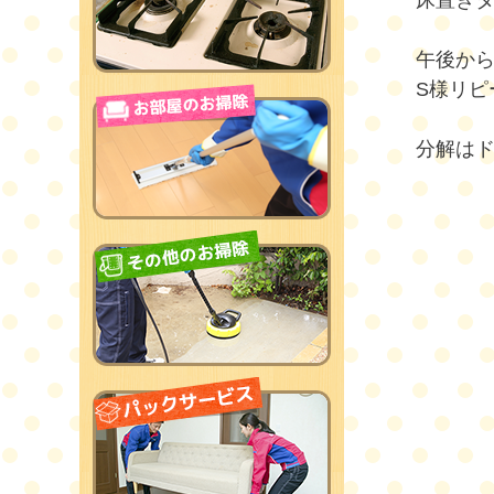
床置き
午後か
S様リピ
分解は