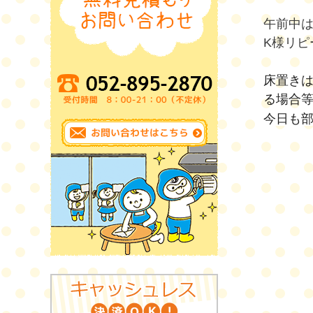
午前中
K様リピ
床置きは
る場合等
今日も