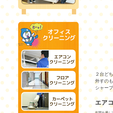
２台ど
外すのも
シャー
エア
年間を通し