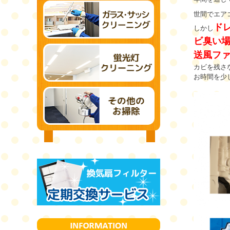
世間でエア
ド
しかし
ビ臭い場
送風フ
カビを残さ
お時間を少