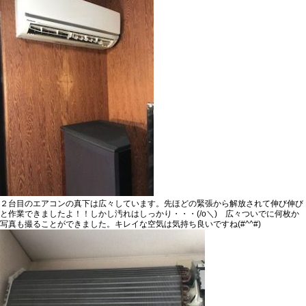
２台目のエアコンの真下は広々しています。先ほどの緊張から解放されて伸び伸び
と作業できましたよ！！しかし汚れはしっかり・・・(/o＼) 広々ついでに何枚か
写真も撮ることができました。キレイな空気は気持ち良いですね(#^^#)