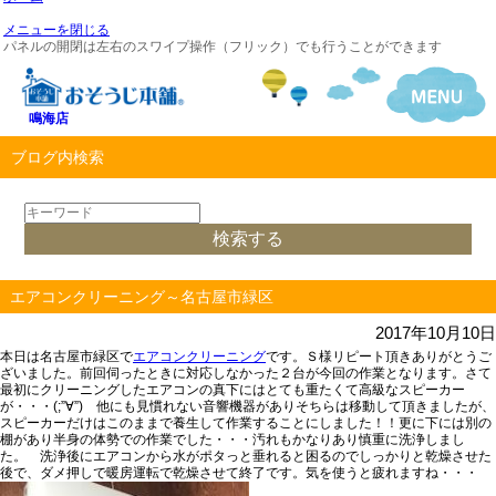
メニューを閉じる
パネルの開閉は左右のスワイプ操作（フリック）でも行うことができます
鳴海店
ブログ内検索
エアコンクリーニング～名古屋市緑区
2017年10月10日
本日は名古屋市緑区で
エアコンクリーニング
です。Ｓ様リピート頂きありがとうご
ざいました。前回伺ったときに対応しなかった２台が今回の作業となります。さて
最初にクリーニングしたエアコンの真下にはとても重たくて高級なスピーカー
が・・・(;”∀”) 他にも見慣れない音響機器がありそちらは移動して頂きましたが、
スピーカーだけはこのままで養生して作業することにしました！！更に下には別の
棚があり半身の体勢での作業でした・・・汚れもかなりあり慎重に洗浄しまし
た。 洗浄後にエアコンから水がポタっと垂れると困るのでしっかりと乾燥させた
後で、ダメ押しで暖房運転で乾燥させて終了です。気を使うと疲れますね・・・