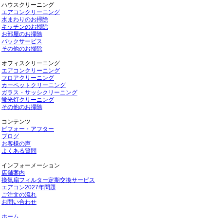
ハウスクリーニング
エアコンクリーニング
水まわりのお掃除
キッチンのお掃除
お部屋のお掃除
パックサービス
その他のお掃除
オフィスクリーニング
エアコンクリーニング
フロアクリーニング
カーペットクリーニング
ガラス・サッシクリーニング
蛍光灯クリーニング
その他のお掃除
コンテンツ
ビフォー・アフター
ブログ
お客様の声
よくある質問
インフォーメーション
店舗案内
換気扇フィルター定期交換サービス
エアコン2027年問題
ご注文の流れ
お問い合わせ
ホーム