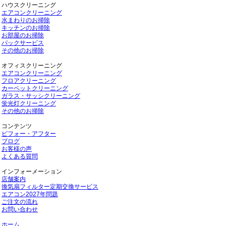
ハウスクリーニング
エアコンクリーニング
水まわりのお掃除
キッチンのお掃除
お部屋のお掃除
パックサービス
その他のお掃除
オフィスクリーニング
エアコンクリーニング
フロアクリーニング
カーペットクリーニング
ガラス・サッシクリーニング
蛍光灯クリーニング
その他のお掃除
コンテンツ
ビフォー・アフター
ブログ
お客様の声
よくある質問
インフォーメーション
店舗案内
換気扇フィルター定期交換サービス
エアコン2027年問題
ご注文の流れ
お問い合わせ
ホーム