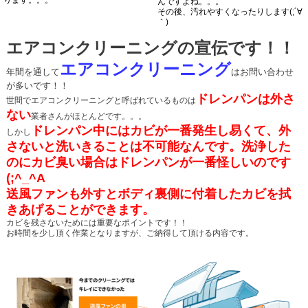
んですよね。。。
その後、汚れやすくなったりします(;´∀
｀)
エアコンクリーニングの宣伝です！！
エアコンクリーニング
年間を通して
はお問い合わせ
が多いです！！
ドレンパンは外さ
世間でエアコンクリーニングと呼ばれているものは
ない
業者さんがほとんどです。。。
ドレンパン中にはカビが一番発生し易くて、外
しかし
さないと洗いきることは不可能なんです。洗浄した
の
にカビ臭い場合はドレンパンが一番怪しいのです
(;^_^A
送風ファンも外すとボディ裏側に付着したカビを拭
きあげることができます。
カビを残さないためには重要なポイントです！！
お時間を少し頂く作業となりますが、ご納得して頂ける内容です。