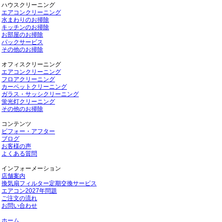
ハウスクリーニング
エアコンクリーニング
水まわりのお掃除
キッチンのお掃除
お部屋のお掃除
パックサービス
その他のお掃除
オフィスクリーニング
エアコンクリーニング
フロアクリーニング
カーペットクリーニング
ガラス・サッシクリーニング
蛍光灯クリーニング
その他のお掃除
コンテンツ
ビフォー・アフター
ブログ
お客様の声
よくある質問
インフォーメーション
店舗案内
換気扇フィルター定期交換サービス
エアコン2027年問題
ご注文の流れ
お問い合わせ
ホーム