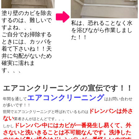
塗り壁のカビを除去
するのは、難しいで
私は、恐れることなく水
すよね、、、
を浴びながら作業しまし
ご自分でお掃除する
た！！
ときには、カッパを
着て下さいね！！天
井に勾配がないため
確実に濡れま
す、、、
エアコンクリーニングの宣伝です！！
エアコンクリーニング
年間を通して
はお問い合わせ
が多いです！！
ドレンパンは外さ
世間でエアコンクリーニングと呼ばれているものは
ない
業者さんがほとんどです。。。
ドレンパン中にはカビが一番発生し易くて、外
しかし
さないと洗いきることは不可能なんです。洗浄した