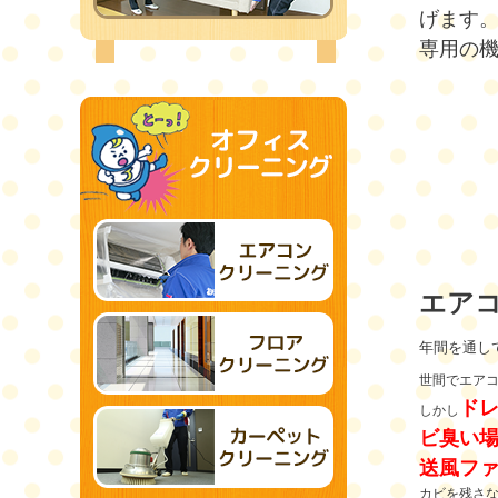
げます
専用の
エア
年間を通し
世間でエア
ド
しかし
ビ臭い場
送風フ
カビを残さ