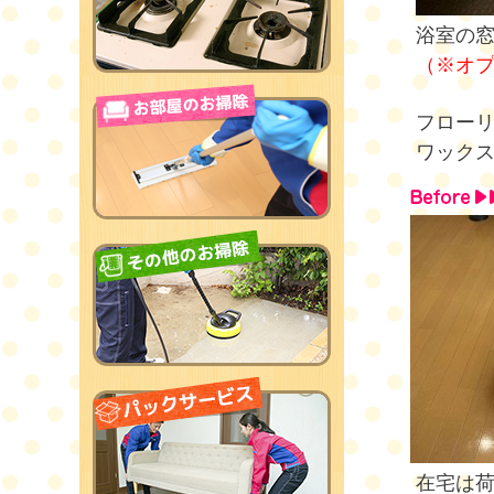
浴室の
（※オ
フロー
ワック
在宅は