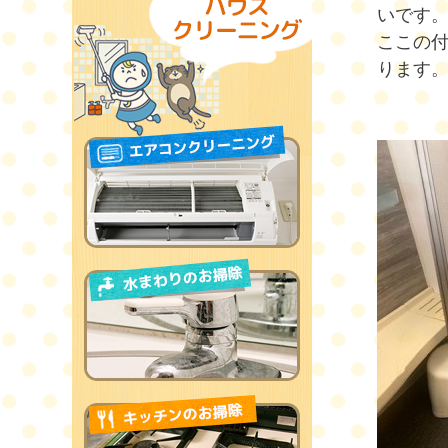
いです
ここの
ります