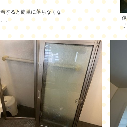
。
付着すると簡単に落ちなくな
傷
。。。
リ