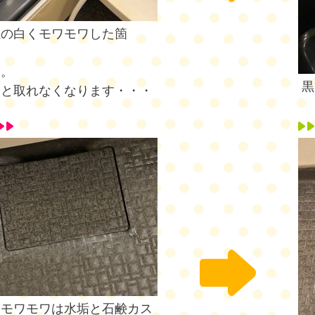
上の白くモワモワした箇
。
す。
黒
ると取れなくなります・・・
いモワモワは水垢と石鹸カス