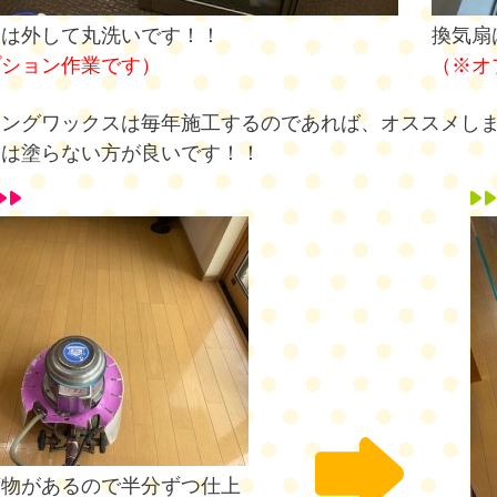
窓は外して丸洗いです！！
換気扇
プション作業です）
（※オ
リングワックスは毎年施工するのであれば、オススメし
スは塗らない方が良いです！！
荷物があるので半分ずつ仕上