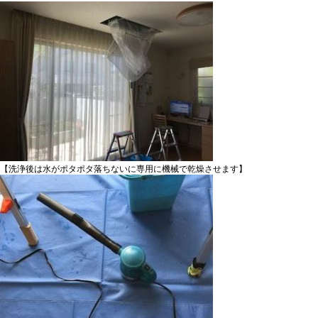
【洗浄後は水がポタポタ落ちないに専用に機械で乾燥させます】