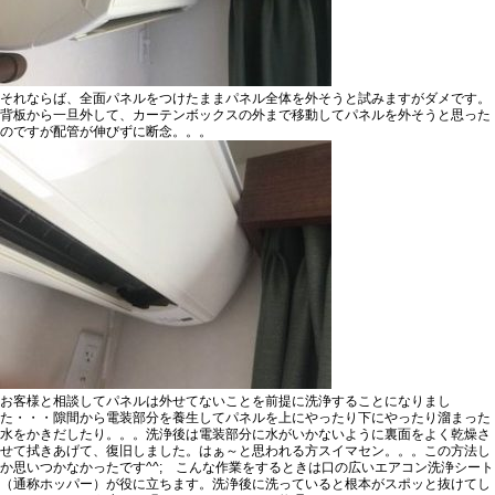
それならば、全面パネルをつけたままパネル全体を外そうと試みますがダメです。
背板から一旦外して、カーテンボックスの外まで移動してパネルを外そうと思った
のですが配管が伸びずに断念。。。
お客様と相談してパネルは外せてないことを前提に洗浄することになりまし
た・・・隙間から電装部分を養生してパネルを上にやったり下にやったり溜まった
水をかきだしたり。。。洗浄後は電装部分に水がいかないように裏面をよく乾燥さ
せて拭きあげて、復旧しました。はぁ～と思われる方スイマセン。。。この方法し
か思いつかなかったです^^; こんな作業をするときは口の広いエアコン洗浄シート
（通称ホッパー）が役に立ちます。洗浄後に洗っていると根本がスポッと抜けてし