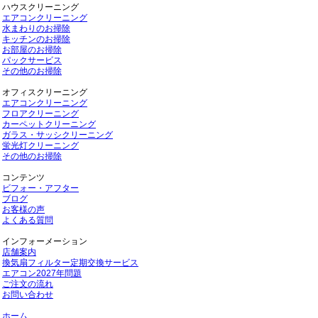
ハウスクリーニング
エアコンクリーニング
水まわりのお掃除
キッチンのお掃除
お部屋のお掃除
パックサービス
その他のお掃除
オフィスクリーニング
エアコンクリーニング
フロアクリーニング
カーペットクリーニング
ガラス・サッシクリーニング
蛍光灯クリーニング
その他のお掃除
コンテンツ
ビフォー・アフター
ブログ
お客様の声
よくある質問
インフォーメーション
店舗案内
換気扇フィルター定期交換サービス
エアコン2027年問題
ご注文の流れ
お問い合わせ
ホーム