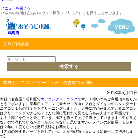
メニューを閉じる
パネルの開閉は左右のスワイプ操作（フリック）でも行うことができます
鳴海店
ブログ内検索
業務用エアコンクリーニング～名古屋市昭和区
2018年5月11日
本日は名古屋市昭和区で
エアコンクリーニング
です。Ｉ様いつもご利用頂きありが
とうございます。業務用エアコン（天カセ１方向）２台とダイキンのスタンダード
エアコン１台の計３台をクリーニングしました。天井に埋め込まれているエアコン
はクリーニングできるの？そんな風に思われて見える方もみえますが可能です
よ！！部品を色々と外していき、水路を作ってあげて洗浄していきます。中が見え
ないので汚れているかどうかわからないと思いますが、メインのお部屋（ＬＤＫ）
は２年に１度くらいは徹底洗浄をお薦めします。
【内部の外するパーツを外してから、水が飛び散らないように養生して洗浄しま
す】