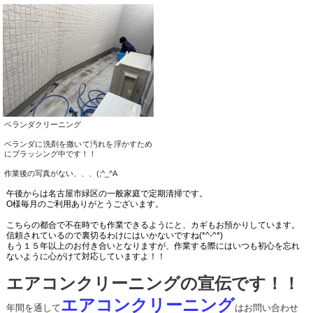
ベランダクリーニング
ベランダに洗剤を撒いて汚れを浮かすため
にブラッシング中です！！
作業後の写真がない、、、(;^_^A
午後からは名古屋市緑区の一般家庭で定期清掃です。
O様毎月のご利用ありがとうございます。
こちらの都合で不在時でも作業できるようにと、カギもお預かりしています。
信頼されているので裏切るわけにはいかないですね(*^-^*)
もう１５年以上のお付き合いとなりますが、作業する際にはいつも初心を忘れ
ないように心がけて対応していますよ！！
エアコンクリーニングの宣伝です！！
エアコンクリーニング
年間を通して
はお問い合わせ