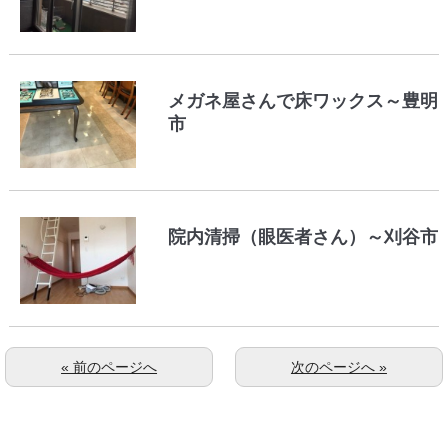
メガネ屋さんで床ワックス～豊明
市
院内清掃（眼医者さん）～刈谷市
« 前のページへ
次のページへ »