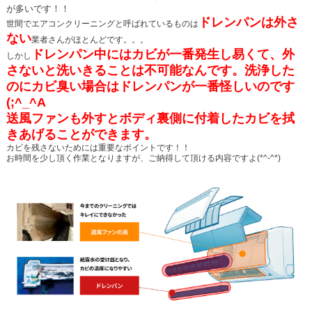
が多いです！！
ドレンパンは外さ
世間でエアコンクリーニングと呼ばれているものは
ない
業者さんがほとんどです。。。
ドレンパン中にはカビが一番発生し易くて、外
しかし
さないと洗いきることは不可能なんです。洗浄した
の
にカビ臭い場合はドレンパンが一番怪しいのです
(;^_^A
送風ファンも外すとボディ裏側に付着したカビを拭
きあげることができます。
カビを残さないためには重要なポイントです！！
お時間を少し頂く作業となりますが、ご納得して頂ける内容ですよ(*^-^*)