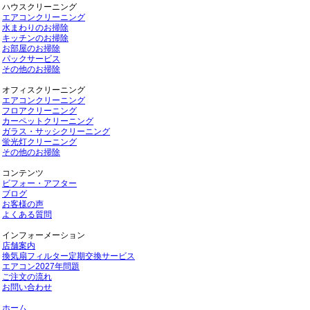
ハウスクリーニング
エアコンクリーニング
水まわりのお掃除
キッチンのお掃除
お部屋のお掃除
パックサービス
その他のお掃除
オフィスクリーニング
エアコンクリーニング
フロアクリーニング
カーペットクリーニング
ガラス・サッシクリーニング
蛍光灯クリーニング
その他のお掃除
コンテンツ
ビフォー・アフター
ブログ
お客様の声
よくある質問
インフォーメーション
店舗案内
換気扇フィルター定期交換サービス
エアコン2027年問題
ご注文の流れ
お問い合わせ
ホーム