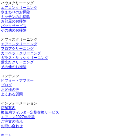
ハウスクリーニング
エアコンクリーニング
水まわりのお掃除
キッチンのお掃除
お部屋のお掃除
パックサービス
その他のお掃除
オフィスクリーニング
エアコンクリーニング
フロアクリーニング
カーペットクリーニング
ガラス・サッシクリーニング
蛍光灯クリーニング
その他のお掃除
コンテンツ
ビフォー・アフター
ブログ
お客様の声
よくある質問
インフォーメーション
店舗案内
換気扇フィルター定期交換サービス
エアコン2027年問題
ご注文の流れ
お問い合わせ
ホーム