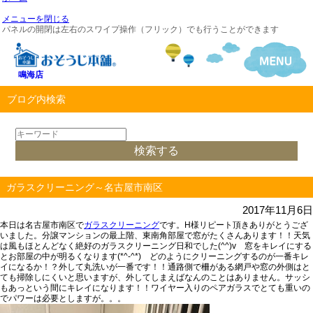
メニューを閉じる
パネルの開閉は左右のスワイプ操作（フリック）でも行うことができます
鳴海店
ブログ内検索
ガラスクリーニング～名古屋市南区
2017年11月6日
本日は名古屋市南区で
ガラスクリーニング
です。H様リピート頂きありがとうござ
いました。分譲マンションの最上階、東南角部屋で窓がたくさんあります！！天気
は風もほとんどなく絶好のガラスクリーニング日和でした(^^)v 窓をキレイにする
とお部屋の中が明るくなります(*^-^*) どのようにクリーニングするのが一番キレ
イになるか！？外して丸洗いが一番です！！通路側で柵がある網戸や窓の外側はと
ても掃除しにくいと思いますが、外してしまえばなんのことはありません。サッシ
もあっという間にキレイになります！！ワイヤー入りのペアガラスでとても重いの
でパワーは必要としますが。。。