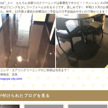
ね(^_-)-☆ もちろん水廻りのクリーニングは最優先ですけど！！マンション４L
来年はリビングを少しリーフォームされるそうです。楽しみです♪ 年明け３月のお
た。毎年、12月第３週目の水曜日のご予定なので予定組みやすいので助かります！！年
ーニング・エアコンクリーニングのご依頼は当店まで！
舗鳴海店 店長
i-nagoya-city.com/
が付けられたブログを見る