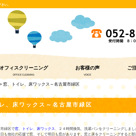
下さい。
オフィスクリーニング
お客様の声
ご
OFFICE CLEANING
VOICE
> 窓、トイレ、床ワックス～名古屋市緑区
レ、床ワックス～名古屋市緑区
屋市緑区で
窓
、
トイレ
、
床ワックス
、２４時間換気、洗濯パンをクリーニングしまし
昨日も他社の応援で窓、そして明日も窓があります。窓と床をクリーニングすると部