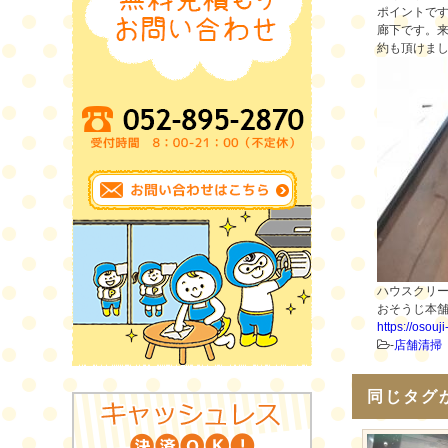
ポイントです
廊下です。
約も頂けまし
ハウスクリ
おそうじ本
https://osouj
-
店舗清掃
同じタグ