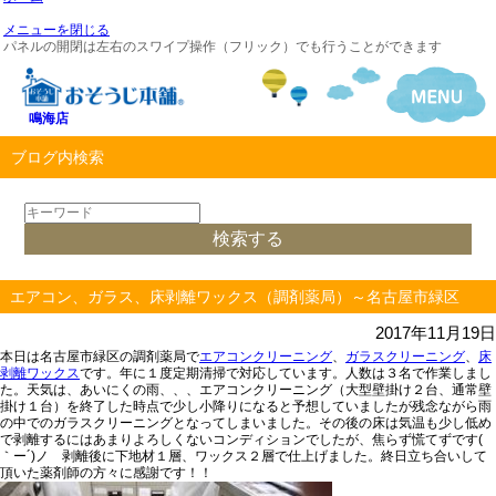
メニューを閉じる
パネルの開閉は左右のスワイプ操作（フリック）でも行うことができます
鳴海店
ブログ内検索
エアコン、ガラス、床剥離ワックス（調剤薬局）～名古屋市緑区
2017年11月19日
本日は名古屋市緑区の調剤薬局で
エアコンクリーニング
、
ガラスクリーニング
、
床
剥離ワックス
です。年に１度定期清掃で対応しています。人数は３名で作業しまし
た。天気は、あいにくの雨、、、エアコンクリーニング（大型壁掛け２台、通常壁
掛け１台）を終了した時点で少し小降りになると予想していましたが残念ながら雨
の中でのガラスクリーニングとなってしまいました。その後の床は気温も少し低め
で剥離するにはあまりよろしくないコンディションでしたが、焦らず慌てずです(
｀ー´)ノ 剥離後に下地材１層、ワックス２層で仕上げました。終日立ち合いして
頂いた薬剤師の方々に感謝です！！