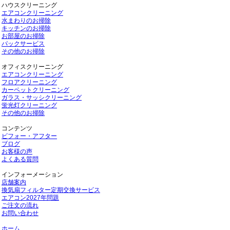
ハウスクリーニング
エアコンクリーニング
水まわりのお掃除
キッチンのお掃除
お部屋のお掃除
パックサービス
その他のお掃除
オフィスクリーニング
エアコンクリーニング
フロアクリーニング
カーペットクリーニング
ガラス・サッシクリーニング
蛍光灯クリーニング
その他のお掃除
コンテンツ
ビフォー・アフター
ブログ
お客様の声
よくある質問
インフォーメーション
店舗案内
換気扇フィルター定期交換サービス
エアコン2027年問題
ご注文の流れ
お問い合わせ
ホーム