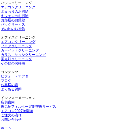
ハウスクリーニング
エアコンクリーニング
水まわりのお掃除
キッチンのお掃除
お部屋のお掃除
パックサービス
その他のお掃除
オフィスクリーニング
エアコンクリーニング
フロアクリーニング
カーペットクリーニング
ガラス・サッシクリーニング
蛍光灯クリーニング
その他のお掃除
コンテンツ
ビフォー・アフター
ブログ
お客様の声
よくある質問
インフォーメーション
店舗案内
換気扇フィルター定期交換サービス
エアコン2027年問題
ご注文の流れ
お問い合わせ
ホーム