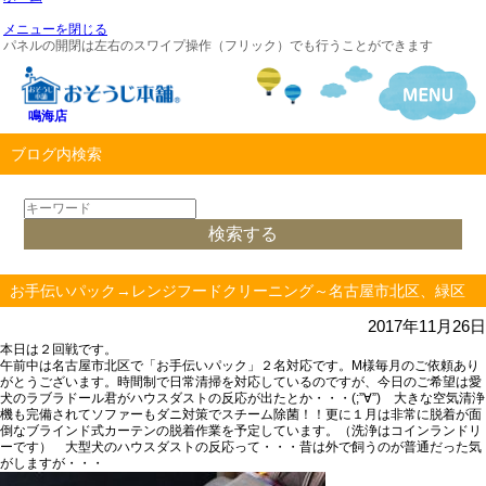
メニューを閉じる
パネルの開閉は左右のスワイプ操作（フリック）でも行うことができます
鳴海店
ブログ内検索
お手伝いパック→レンジフードクリーニング～名古屋市北区、緑区
2017年11月26日
本日は２回戦です。
午前中は名古屋市北区で「お手伝いパック」２名対応です。M様毎月のご依頼あり
がとうございます。時間制で日常清掃を対応しているのですが、今日のご希望は愛
犬のラブラドール君がハウスダストの反応が出たとか・・・(;”∀”) 大きな空気清浄
機も完備されてソファーもダニ対策でスチーム除菌！！更に１月は非常に脱着が面
倒なブラインド式カーテンの脱着作業を予定しています。（洗浄はコインランドリ
ーです） 大型犬のハウスダストの反応って・・・昔は外で飼うのが普通だった気
がしますが・・・