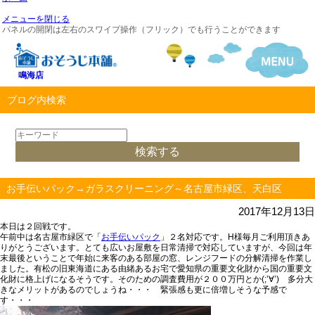
メニューを閉じる
パネルの開閉は左右のスワイプ操作（フリック）でも行うことができます
鳴海店
ブログ内検索
お手伝いパック→ガラスクリーニング～名古屋市緑区、天白区
2017年12月13日
本日は２回戦です。
午前中は名古屋市緑区で「
お手伝いパック
」２名対応です。H様毎月ご利用頂きあ
りがとうございます。とても広いお屋敷を日常清掃で対応していますが、今回は年
末最後ということで年始に来客のある部屋の窓、レンジフードの分解清掃を作業し
ました。有松の旧東海道にある由緒あるお宅で愛知県の重要文化財から国の重要文
化財に格上げになるそうです。そのための調査費用が２００万円とか(;’∀’) 多分大
きなメリットがあるのでしょうね・・・ 緊張感も更に倍増しそうな予感で
す・・・