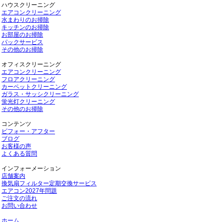
ハウスクリーニング
エアコンクリーニング
水まわりのお掃除
キッチンのお掃除
お部屋のお掃除
パックサービス
その他のお掃除
オフィスクリーニング
エアコンクリーニング
フロアクリーニング
カーペットクリーニング
ガラス・サッシクリーニング
蛍光灯クリーニング
その他のお掃除
コンテンツ
ビフォー・アフター
ブログ
お客様の声
よくある質問
インフォーメーション
店舗案内
換気扇フィルター定期交換サービス
エアコン2027年問題
ご注文の流れ
お問い合わせ
ホーム