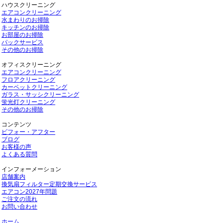
ハウスクリーニング
エアコンクリーニング
水まわりのお掃除
キッチンのお掃除
お部屋のお掃除
パックサービス
その他のお掃除
オフィスクリーニング
エアコンクリーニング
フロアクリーニング
カーペットクリーニング
ガラス・サッシクリーニング
蛍光灯クリーニング
その他のお掃除
コンテンツ
ビフォー・アフター
ブログ
お客様の声
よくある質問
インフォーメーション
店舗案内
換気扇フィルター定期交換サービス
エアコン2027年問題
ご注文の流れ
お問い合わせ
ホーム