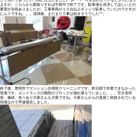
ますが、こちらから舵取りすれば午前中で終了です。駐車場を洗浄してほしいとの
要望が当初ありましたが、工事車両が１０台以上ギッシリ駐車していたのでさすが
にムリですね。。。清掃後、まだまだ工事は続きそうでした^^;
終了後、豊明市でマンション共用部クリーニングです。昨日雨で作業できなかった
現場です。エントランスの階段のブロックが崩れ落ちていました。。。空き室対
策、修繕、色々あり大家さんも大変ですね。大家さんからの直接ご依頼されている
現場なので早速報告しました。