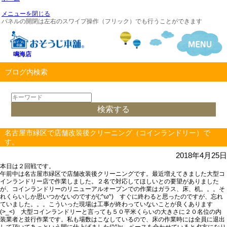
メニューを閉じる
パネルの開閉は左右のスワイプ操作（フリック）でも行うことができます
鳴海店
ブログ内検索
名古屋市緑区で店舗改装後クリーニング（コインランドリー）で
す。
2018年4月25日
本日は２回戦です。
午前中は名古屋市緑区で店舗改装後クリーニングです。最近増えてきました大型コ
インランドリー店で作業しました。２名で対応してほしいとの要望がありました
が、コインランドリーのリニューアルオープンでの作業はガラス、床、机。。。そ
れくらいしか思いつかないのですが(;^ω^) すぐに終わると思ったのですが、忘れ
ていました。。。こういった現場は工事が終わっていないことが良くあります
(>_<) 大型コインランドリーと言っても５０平米くらいの大きさに２０名位の内
装業者と並行作業です。私も場数はこなしているので、床の作業時には全員に退出
して頂いてあっという間に仕上げました(^^)v ペースを合わせていると夕方になり