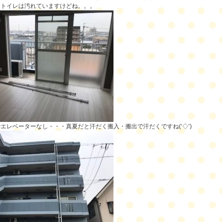
、トイレは汚れていますけどね。。。
エレベーターなし・・・真夏だと汗だく搬入・搬出で汗だくですね(‘◇’)ゞ