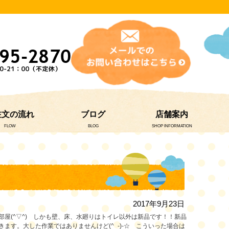
注文の流れ
ブログ
店舗案内
FLOW
BLOG
SHOP INFORMATION
2017年9月23日
屋(^▽^) しかも壁、床、水廻りはトイレ以外は新品です！！新品
す。大した作業ではありませんけど(^_-)-☆ こういった場合は