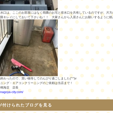
排水口は、ここのお部屋にはなく両隣のお宅と排水口を共有しているのですが、片方
低限キレイにしておいて下さいね！！ 大家さんから入居さんにお願いするように頼
終わったので、買い物等してのんびり過ごしました(^^)v
ーニング・エアコンクリーニングのご依頼は当店まで！
舗鳴海店 店長
i-nagoya-city.com/
が付けられたブログを見る